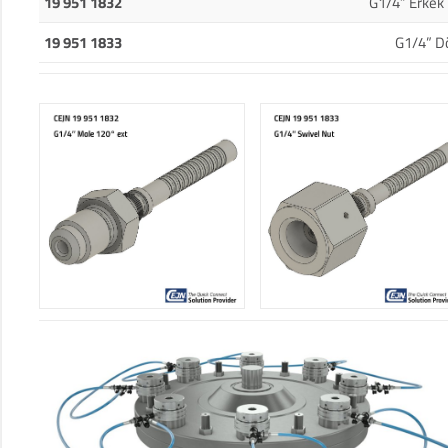
19 951 1832
G1/4” Erkek
19 951 1833
G1/4” D