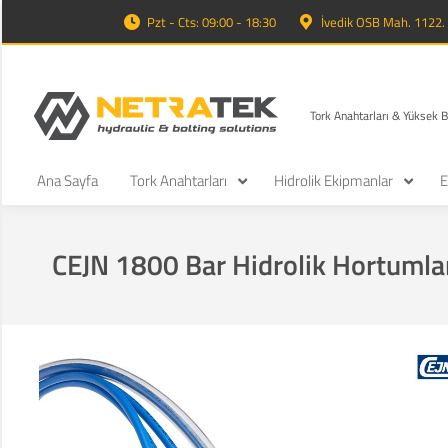
Pzt - Cts: 09:00 - 18:30
İvedik OSB Mah. 1122
Tork Anahtarları & Yüksek 
Ana Sayfa
Tork Anahtarları
Hidrolik Ekipmanlar
E
CEJN 1800 Bar Hidrolik Hortumla