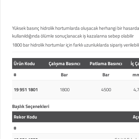
Yüksek basınç hidrolik hortumlarda oluşacak herhangi bir hasardan
kullanıldığında ölümle sonuçlanacak iş kazalarına sebep olabilir
1800 bar hidrolik hortumlar için farklı uzunluklarda sipariş verilebilir
Ürün Kodu
Çalışma Basıncı
Patlama Basıncı
İç Ç
#
Bar
Bar
m
19 951 1801
1800
4500
4,
Başlık Seçenekleri
Rekor Kodu
Aç
#