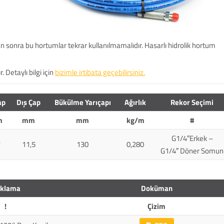
 sonra bu hortumlar tekrar kullanılmamalıdır. Hasarlı hidrolik hortum
. Detaylı bilgi için
bizimle irtibata geçebilirsiniz.
ap
Dış Çap
Bükülme Yarıçapı
Ağırlık
Rekor Seçimi
m
mm
mm
kg/m
#
G1/4″Erkek –
7
11,5
130
0,280
G1/4″ Döner Somun
ıklama
Doküman
!
Çizim