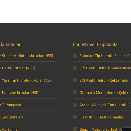
Ekipmanlar
Endüstriyel Ekipmanlar
 Standart Hidrolik Krikolar (NSS)
Standart Tip Hidrolik Somun Kes
 Delikli Krikolar (NSH)
Çift Bıçaklı Hidrolik Somun Kesic
 Yassı Tip Hidrolik Krikolar (NSX)
2/3 Ayaklı Hidrolik Çektirmeler
r Pancake Krikolar (NSP)
Otomatik Merkezlemeli Çektir
k El Pompaları
Arabalı Ağır İş 50 Ton Hidrolik 
k Güç Üniteleri
Elektrikli Su Test Pompaları
ik Hortumlar
Benzin Motorlu Su Test Pompal