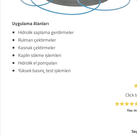
Uygulama Alanları
Hidrolik saplama gerdirmeler
Rulman çektirmeler
Kasnak çektirmeler
Kaplin sökme işlemleri
Hidrolik el pompaları
Yüksek basınç test işlemleri
Click 
You mu
Say