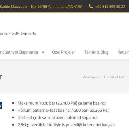
. Cadde Maxivedik – No: 20/98 Yenimahalle/ANKARA
+90 312 395 30 22
Basınç Hidrolik Ekipmanlar
ndüstriyel Ekipmanlar
Özel Projeler
Teknik & Blog
İletiş
r
You are here:
Ana Sayfa
Hidrolik Hortum
Maksimum 1800 bar (26.100 Psi) çalışma basıncı
Hortum patlama-test basıncı 4500 bar (65.265 Psi)
Dört kat çelik sarmal üzeri poliamid kaplama
2,5:1 güvenlik faktörüyle iş güvenliği kriterlerini karşılar