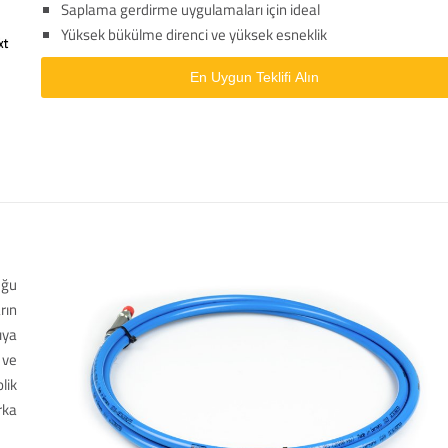
Saplama gerdirme uygulamaları için ideal
Yüksek bükülme direnci ve yüksek esneklik
En Uygun Teklifi Alın
uğu
rın
ıya
 ve
lik
rka