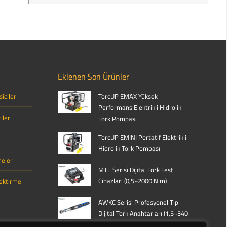
Eklenen Son Ürünler
iciler
TorcUP EMAX Yüksek
Performans Elektrikli Hidrolik
iler
Tork Pompası
TorcUP EMINI Portatif Elektrikli
Hidrolik Tork Pompası
meler
MTT Serisi Dijital Tork Test
Cihazları (0,5~2000 N.m)
Çektirme
AWKC Serisi Profesyonel Tip
Dijital Tork Anahtarları (1,5~340
arı
N.m)