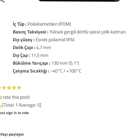
İç Tüp :
Polioksimetilen (POM)
Basınç Takviyesi :
Yüksek gergili dörtlü spiral çelik katman
Dış yüzey :
Esnek poliamid (PA)
Delik Çapı :
4,7 mm
Dış Çap :
11,5 mm
Bükülme Yarıçapı :
130 mm (5.1’’)
Çalışma Sıcaklığı :
-40°C / +100°C
to rate this post!
[Total:
1
Average:
5
]
st sign in to vote
fayı paylaşın