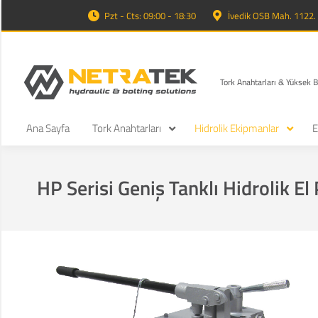
Pzt - Cts: 09:00 - 18:30
İvedik OSB Mah. 1122
Tork Anahtarları & Yüksek 
Ana Sayfa
Tork Anahtarları
Hidrolik Ekipmanlar
E
HP Serisi Geniş Tanklı Hidrolik El