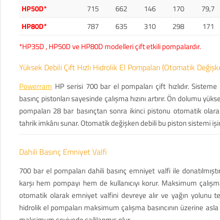
HP50D*
715
662
146
170
79,7
HP80D*
787
635
310
298
171
*HP35D , HP50D ve HP80D modelleri çift etkili pompalardır.
Yüksek Debili Çift Hızlı Hidrolik El Pompaları (Otomatik Değişk
Powerram
HP serisi 700 bar el pompaları çift hızlıdır. Sistem
basınç pistonları sayesinde çalışma hızını artırır. Ön dolumu yükse
pompaları 28 bar basınçtan sonra ikinci pistonu otomatik olarak
tahrik imkânı sunar. Otomatik değişken debili bu piston sistemi işini
Dahili Basınç Emniyet Valfi
700 bar el pompaları dahili basınç emniyet valfi ile donatılmıştı
karşı hem pompayı hem de kullanıcıyı korur. Maksimum çalış
otomatik olarak emniyet valfini devreye alır ve yağın yolunu te
hidrolik el pompaları maksimum çalışma basıncının üzerine asla ç
maksimum seviyede sağlanmış olur.