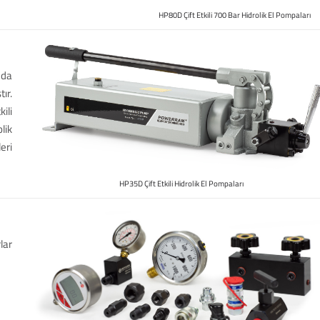
HP80D Çift Etkili 700 Bar Hidrolik El Pompaları
 da
ır.
ili
olik
eri
HP35D Çift Etkili Hidrolik El Pompaları
lar