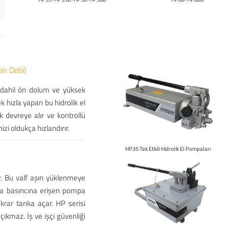
en Debi)
e dahil ön dolum ve yüksek
k hızla yapan bu hidrolik el
 devreye alır ve kontrollü
zi oldukça hızlandırır.
HP35 Tek Etkili Hidrolik El Pompaları
r. Bu valf aşırı yüklenmeye
ma basıncına erişen pompa
krar tanka açar. HP serisi
ıkmaz. İş ve işçi güvenliği