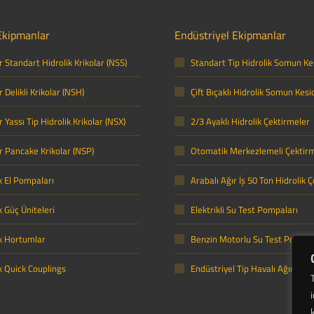
Ekipmanlar
Endüstriyel Ekipmanlar
 Standart Hidrolik Krikolar (NSS)
Standart Tip Hidrolik Somun Kes
 Delikli Krikolar (NSH)
Çift Bıçaklı Hidrolik Somun Kesic
 Yassı Tip Hidrolik Krikolar (NSX)
2/3 Ayaklı Hidrolik Çektirmeler
r Pancake Krikolar (NSP)
Otomatik Merkezlemeli Çektir
k El Pompaları
Arabalı Ağır İş 50 Ton Hidrolik 
k Güç Üniteleri
Elektrikli Su Test Pompaları
ik Hortumlar
Benzin Motorlu Su Test Pompal
k Quick Couplings
Endüstriyel Tip Havalı Ağır Lok