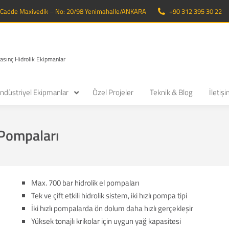
. Cadde Maxivedik – No: 20/98 Yenimahalle/ANKARA
+90 312 395 30 22
Basınç Hidrolik Ekipmanlar
ndüstriyel Ekipmanlar
Özel Projeler
Teknik & Blog
İletiş
 Pompaları
Max. 700 bar hidrolik el pompaları
Tek ve çift etkili hidrolik sistem, iki hızlı pompa tipi
İki hızlı pompalarda ön dolum daha hızlı gerçekleşir
Yüksek tonajlı krikolar için uygun yağ kapasitesi