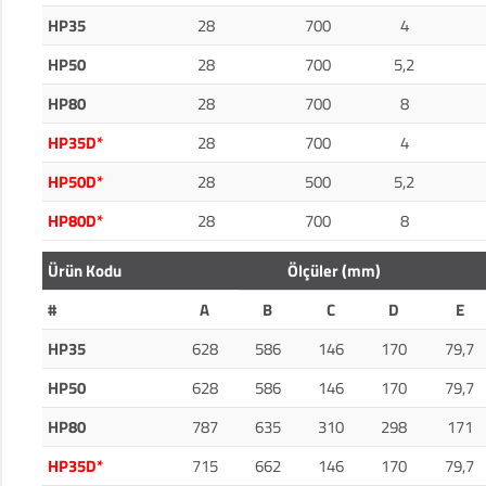
HP35
28
700
4
HP50
28
700
5,2
HP80
28
700
8
HP35D*
28
700
4
HP50D*
28
500
5,2
HP80D*
28
700
8
Ürün Kodu
Ölçüler (mm)
#
A
B
C
D
E
HP35
628
586
146
170
79,7
HP50
628
586
146
170
79,7
HP80
787
635
310
298
171
HP35D*
715
662
146
170
79,7