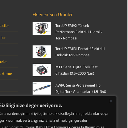
Eklenen Son Ürünler
iciler
TorcUP EMAX Yüksek
Performans Elektrikli Hidrolik
iler
Tork Pompası
TorcUP EMINI Portatif Elektrikli
Hidrolik Tork Pompası
meler
MTT Serisi Dijital Tork Test
Cihazları (0,5~2000 N.m)
Çektirme
AWKC Serisi Profesyonel Tip
Dijital Tork Anahtarları (1,5~340
arı
N.m)
Gizliliğinize değer veriyoruz.
WKC Serisi Standart Tip Dijital
malar
Tarama deneyiminizi iyileştirmek, kişiselleştirilmiş reklamlar veya
Tork Anahtarları (1,5~340 N.m)
içerik sunmak ve trafiğimizi analiz etmek için çerezler
kullanıyoruz.
"Tümünü Kabul Et"e tıklayarak çerez kullanımımıza