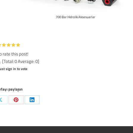
700 Bar Hidrolik Aksesuarlar
to rate this post!
[Total:
0
Average:
0
]
st sign in to vote
fayı paylaşın
Share
Share
Share
on
on
on
k
X
Pinterest
LinkedIn