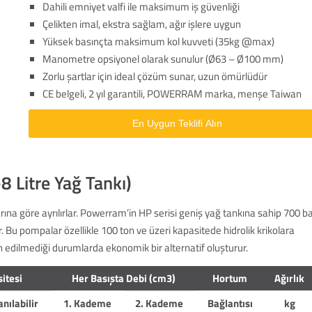
Dahili emniyet valfi ile maksimum iş güvenliği
Çelikten imal, ekstra sağlam, ağır işlere uygun
Yüksek basınçta maksimum kol kuvveti (35kg @max)
Manometre opsiyonel olarak sunulur (Ø63 – Ø100 mm)
Zorlu şartlar için ideal çözüm sunar, uzun ömürlüdür
CE belgeli, 2 yıl garantili, POWERRAM marka, menşe Taiwan
En Uygun Teklifi Alın
8 Litre Yağ Tankı)
rına göre ayrılırlar. Powerram’in HP serisi geniş yağ tankına sahip 700 b
ilir. Bu pompalar özellikle 100 ton ve üzeri kapasitede hidrolik krikolara
h edilmediği durumlarda ekonomik bir alternatif oluşturur.
itesi
Her Basışta Debi (cm3)
Hortum
Ağırlık
anılabilir
1. Kademe
2. Kademe
Bağlantısı
kg