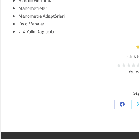
Hidrolik Hortumlar
Manometreler
Manometre Adaptörleri
Kısıcı Vanalar
2-4 Yollu Dağıtıcılar
Click 
You mu
Say
Share
on
Faceboo