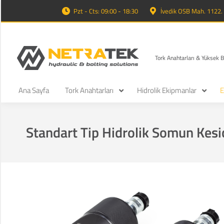
Pzt - Cts: 09:00 - 18:30
İvedik OSB Mah. 1122
Tork Anahtarları & Yüksek 
Ana Sayfa
Tork Anahtarları
Hidrolik Ekipmanlar
E
Standart Tip Hidrolik Somun Kes