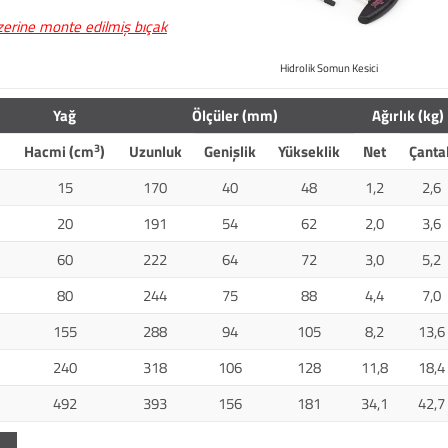
üzerine monte edilmiş bıçak
Hidrolik Somun Kesici
Yağ
Ölçüler (mm)
Ağırlık (kg)
3
Hacmi (cm
)
Uzunluk
Genişlik
Yükseklik
Net
Çantal
15
170
40
48
1,2
2,6
20
191
54
62
2,0
3,6
60
222
64
72
3,0
5,2
80
244
75
88
4,4
7,0
155
288
94
105
8,2
13,6
240
318
106
128
11,8
18,4
492
393
156
181
34,1
42,7