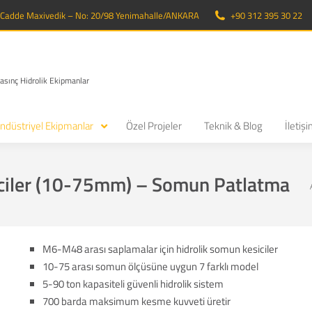
. Cadde Maxivedik – No: 20/98 Yenimahalle/ANKARA
+90 312 395 30 22
Basınç Hidrolik Ekipmanlar
ndüstriyel Ekipmanlar
Özel Projeler
Teknik & Blog
İletiş
iciler (10-75mm) – Somun Patlatma
M6-M48 arası saplamalar için hidrolik somun kesiciler
10-75 arası somun ölçüsüne uygun 7 farklı model
5-90 ton kapasiteli güvenli hidrolik sistem
700 barda maksimum kesme kuvveti üretir