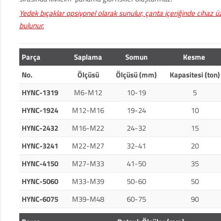
Yedek bıçaklar opsiyonel olarak sunulur, çanta içeriğinde cihaz 
bulunur.
Parça
Saplama
Somun
Kesme
No.
Ölçüsü
Ölçüsü (mm)
Kapasitesi (ton)
HYNC-1319
M6-M12
10-19
5
HYNC-1924
M12-M16
19-24
10
HYNC-2432
M16-M22
24-32
15
HYNC-3241
M22-M27
32-41
20
HYNC-4150
M27-M33
41-50
35
HYNC-5060
M33-M39
50-60
50
HYNC-6075
M39-M48
60-75
90