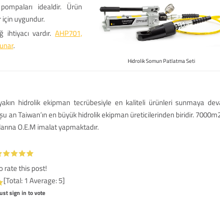
 pompaları idealdir. Ürün
 için uygundur.
ihtiyacı vardır.
AHP701,
sunar
.
Hidrolik Somun Patlatma Seti
 yakın hidrolik ekipman tecrübesiyle en kaliteli ürünleri sunmaya de
şu an Taiwan’ın en büyük hidrolik ekipman üreticilerinden biridir. 7000m2
larına O.E.M imalat yapmaktadır.
to rate this post!
[Total:
1
Average:
5
]
st sign in to vote