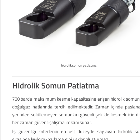
hidrolik somun patlatma
Hidrolik Somun Patlatma
700 barda maksimum kesme kapasitesine erişen hidrolik somun kes
doğalgaz hatlarında tercih edilmektedir. Zaman içinde pasla
yerinden sökülemeyen somunları güvenli şekilde kesmek için di
her zaman güvenli çalışma imkânı sunar.
İş güvenliği kriterlerini en üst düzeyde sağlayan hidrolik 
sırasında kıvılcım-parlama gibi riskler oluşturmaz.