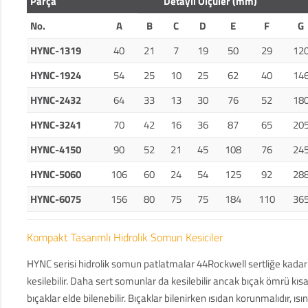
Parça
Detaylı Ölçüler (mm)
No.
A
B
C
D
E
F
G
HYNC-1319
40
21
7
19
50
29
12
HYNC-1924
54
25
10
25
62
40
14
HYNC-2432
64
33
13
30
76
52
18
HYNC-3241
70
42
16
36
87
65
20
HYNC-4150
90
52
21
45
108
76
24
HYNC-5060
106
60
24
54
125
92
28
HYNC-6075
156
80
75
75
184
110
36
Kompakt Tasarımlı Hidrolik Somun Kesiciler
HYNC serisi hidrolik somun patlatmalar 44Rockwell sertliğe kad
kesilebilir. Daha sert somunlar da kesilebilir ancak bıçak ömrü kısa
bıçaklar elde bilenebilir. Bıçaklar bilenirken ısıdan korunmalıdır, ısı