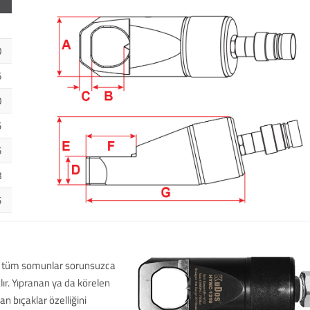
0
6
0
5
5
8
5
ar tüm somunlar sorunsuzca
lır. Yıpranan ya da körelen
nan bıçaklar özelliğini