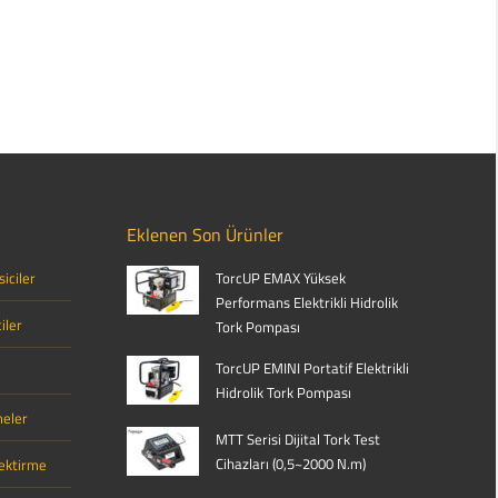
Eklenen Son Ürünler
iciler
TorcUP EMAX Yüksek
Performans Elektrikli Hidrolik
iler
Tork Pompası
TorcUP EMINI Portatif Elektrikli
Hidrolik Tork Pompası
meler
MTT Serisi Dijital Tork Test
Cihazları (0,5~2000 N.m)
Çektirme