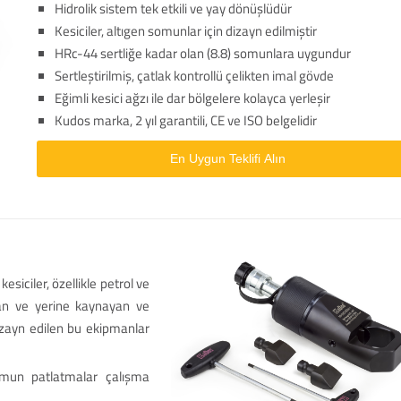
Hidrolik sistem tek etkili ve yay dönüşlüdür
Kesiciler, altıgen somunlar için dizayn edilmiştir
HRc-44 sertliğe kadar olan (8.8) somunlara uygundur
Sertleştirilmiş, çatlak kontrollü çelikten imal gövde
Eğimli kesici ağzı ile dar bölgelere kolayca yerleşir
Kudos marka, 2 yıl garantili, CE ve ISO belgelidir
En Uygun Teklifi Alın
iciler, özellikle petrol ve
nan ve yerine kaynayan ve
zayn edilen bu ekipmanlar
somun patlatmalar çalışma