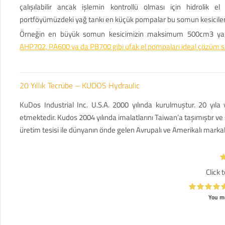
çalışılabilir ancak işlemin kontrollü olması için hidrolik el
portföyümüzdeki yağ tankı en küçük pompalar bu somun kesiciler
Örneğin en büyük somun kesicimizin maksimum 500cm3 yağ 
AHP702, PA600 ya da PB700 gibi ufak el pompaları ideal çözüm 
20 Yıllık Tecrübe – KUDOS Hydraulic
KuDos Industrial Inc. U.S.A. 2000 yılında kurulmuştur. 20 yıla
etmektedir. Kudos 2004 yılında imalatlarını Taiwan’a taşımıştır ve 
üretim tesisi ile dünyanın önde gelen Avrupalı ve Amerikalı marka
Click 
You mu