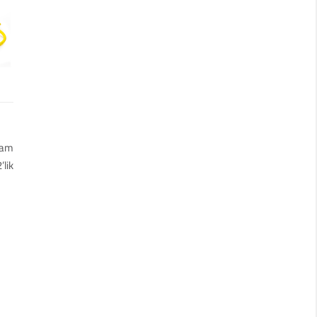
vam
’lik