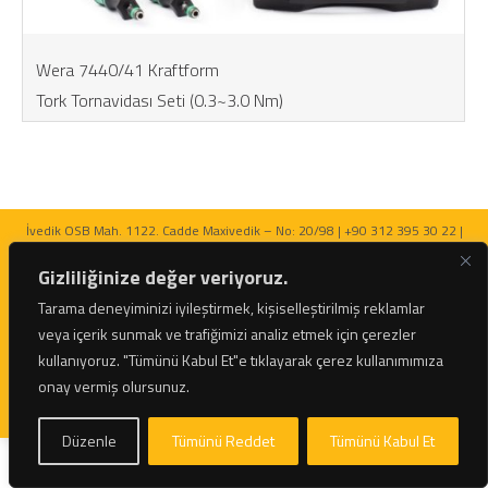
Wera 7440/41 Kraftform
Tork Tornavidası Seti (0.3~3.0 Nm)
İvedik OSB Mah. 1122. Cadde Maxivedik – No: 20/98 | +90 312 395 30 22 |
bilgi@netratek.com
Gizliliğinize değer veriyoruz.
Tarama deneyiminizi iyileştirmek, kişiselleştirilmiş reklamlar
veya içerik sunmak ve trafiğimizi analiz etmek için çerezler
kullanıyoruz.
"Tümünü Kabul Et"e tıklayarak çerez kullanımımıza
© 2026 Netratek - Tork Anahtarları ve Hidrolik Krikolar Tüm Hakları Saklıdır.
onay vermiş olursunuz.
Düzenle
Tümünü Reddet
Tümünü Kabul Et