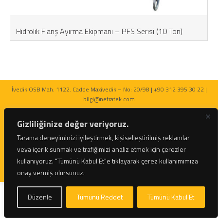
Hidrolik Flanş Ayırma Ekipmanı – PFS Serisi (10 Ton)
İvedik OSB Mah. 1122. Cadde Maxivedik – No: 20/98 | +90 312 395 30 22 |
bilgi@netratek.com
Gizliliğinize değer veriyoruz.
Tarama deneyiminizi iyileştirmek, kişiselleştirilmiş reklamlar
veya içerik sunmak ve trafiğimizi analiz etmek için çerezler
© 2026 Netratek - Tork Anahtarları ve Hidrolik Krikolar Tüm Hakları Saklıdır.
kullanıyoruz.
"Tümünü Kabul Et"e tıklayarak çerez kullanımımıza
onay vermiş olursunuz.
Düzenle
Tümünü Reddet
Tümünü Kabul Et