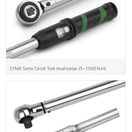
STMX Serisi Cırcırlı Tork Anahtarları (5~1500 N.m)