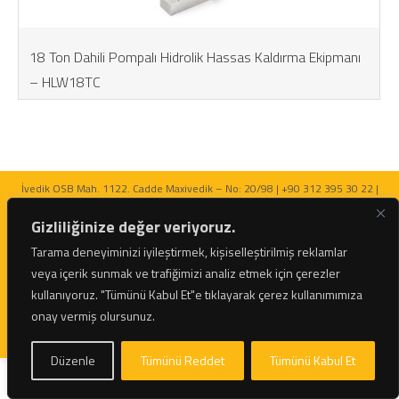
18 Ton Dahili Pompalı Hidrolik Hassas Kaldırma Ekipmanı
– HLW18TC
İvedik OSB Mah. 1122. Cadde Maxivedik – No: 20/98 | +90 312 395 30 22 |
bilgi@netratek.com
Gizliliğinize değer veriyoruz.
Tarama deneyiminizi iyileştirmek, kişiselleştirilmiş reklamlar
veya içerik sunmak ve trafiğimizi analiz etmek için çerezler
kullanıyoruz.
"Tümünü Kabul Et"e tıklayarak çerez kullanımımıza
© 2026 Netratek - Tork Anahtarları ve Hidrolik Krikolar Tüm Hakları Saklıdır.
onay vermiş olursunuz.
Düzenle
Tümünü Reddet
Tümünü Kabul Et