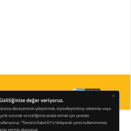
arı ve Hidrolik Krikolar Tüm Hakları Saklıdır.
Gizliliğinize değer veriyoruz.
Tarama deneyiminizi iyileştirmek, kişiselleştirilmiş reklamlar veya
içerik sunmak ve trafiğimizi analiz etmek için çerezler
kullanıyoruz.
"Tümünü Kabul Et"e tıklayarak çerez kullanımımıza
onay vermiş olursunuz.