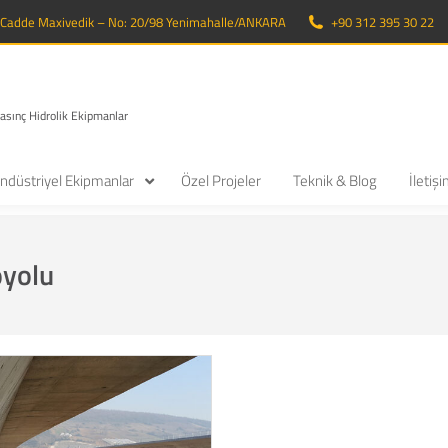
. Cadde Maxivedik – No: 20/98 Yenimahalle/ANKARA
+90 312 395 30 22
Basınç Hidrolik Ekipmanlar
ndüstriyel Ekipmanlar
Özel Projeler
Teknik & Blog
İletiş
yolu