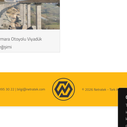
mara Otoyolu Viyadük
ğişimi
395 30 22 | bilgi@netratek.com
© 2026 Netratek - Tork Anahtarl