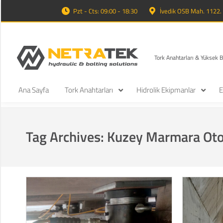
Pzt - Cts: 09:00 - 18:30
İvedik OSB Mah. 1122
Tork Anahtarları & Yüksek 
Ana Sayfa
Tork Anahtarları
Hidrolik Ekipmanlar
E
Tag Archives:
Kuzey Marmara Oto