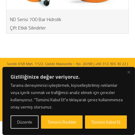
ND Serisi 700 Bar Hidrolik
Çift Etkili Silindirler
İvedik OSB Mah. 1122. Cadde Maxivedik – No: 20/98 | +90 312 395 30 22 |
bilgi@netratek.com
Gizliliğinize değer veriyoruz.
Tarama deneyiminizi iyileştirmek, kişiselleştirilmiş reklamlar
veya içerik sunmak ve trafiğimizi analiz etmek için çerezler
kullanıyoruz.
"Tümünü Kabul Et"e tıklayarak çerez kullanımımıza
© 2026 Netratek - Tork Anahtarları ve Hidrolik Krikolar Tüm Hakları Saklıdır.
onay vermiş olursunuz.
Düzenle
Tümünü Reddet
Tümünü Kabul Et