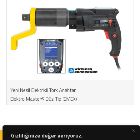
Yeni Nesil Elektrikli Tork Anahtarı
Elektro Master® Düz Tip (EMEX)
Gizliliğinize değer veriyoruz.
İvedik OSB Mah. 1122. Cadde Maxivedik – No: 20/98 | +90 312 395 30 22 |