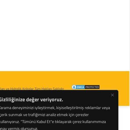
arı ve Hidrolik Krikolar Tüm Hakları Saklıdır.
Gizliliğinize değer veriyoruz.
Tarama deneyiminizi iyileştirmek, kişiselleştirilmiş reklamlar veya
içerik sunmak ve trafiğimizi analiz etmek için çerezler
kullanıyoruz.
"Tümünü Kabul Et"e tıklayarak çerez kullanımımıza
onay vermiş olursunuz.