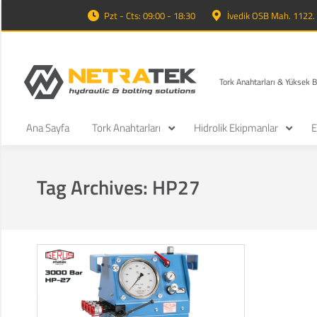
Pzt - Cts: 09:00 - 18:30
İvedik OSB Mah. 1122
Tork Anahtarları & Yüksek 
Ana Sayfa
Tork Anahtarları
Hidrolik Ekipmanlar
E
Tag Archives:
HP27