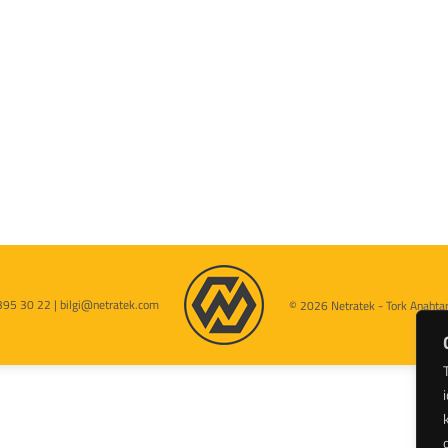
395 30 22 | bilgi@netratek.com
© 2026 Netratek - Tork Anahtarl