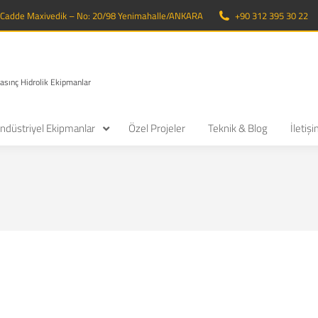
. Cadde Maxivedik – No: 20/98 Yenimahalle/ANKARA
+90 312 395 30 22
Basınç Hidrolik Ekipmanlar
ndüstriyel Ekipmanlar
Özel Projeler
Teknik & Blog
İletiş