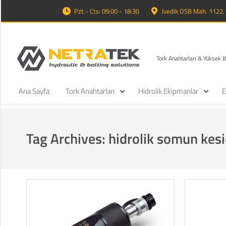
Pzt - Cts: 09:00 - 18:30
İvedik OSB Mah. 1122
Tork Anahtarları & Yüksek 
Ana Sayfa
Tork Anahtarları
Hidrolik Ekipmanlar
E
Tag Archives:
hidrolik somun kesi