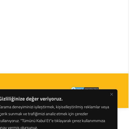
arı ve Hidrolik Krikolar Tüm Hakları Saklıdır.
Gizliliğinize değer veriyoruz.
Tarama deneyiminizi iyileştirmek, kişiselleştirilmiş reklamlar veya
içerik sunmak ve trafiğimizi analiz etmek için çerezler
kullanıyoruz.
"Tümünü Kabul Et"e tıklayarak çerez kullanımımıza
onay vermiş olursunuz.