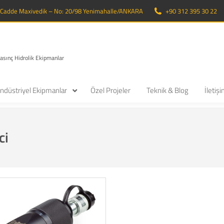
. Cadde Maxivedik – No: 20/98 Yenimahalle/ANKARA
+90 312 395 30 22
Basınç Hidrolik Ekipmanlar
ndüstriyel Ekipmanlar
Özel Projeler
Teknik & Blog
İletiş
ci