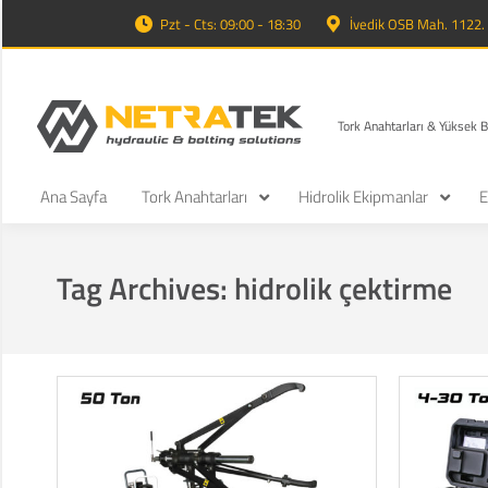
Pzt - Cts: 09:00 - 18:30
İvedik OSB Mah. 1122
Tork Anahtarları & Yüksek 
Ana Sayfa
Tork Anahtarları
Hidrolik Ekipmanlar
E
Tag Archives:
hidrolik çektirme