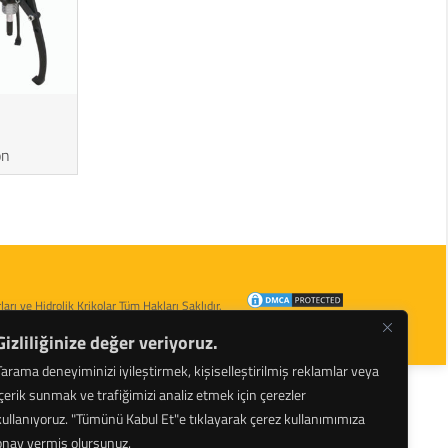
on
arı ve Hidrolik Krikolar Tüm Hakları Saklıdır.
Gizliliğinize değer veriyoruz.
Tarama deneyiminizi iyileştirmek, kişiselleştirilmiş reklamlar veya
içerik sunmak ve trafiğimizi analiz etmek için çerezler
kullanıyoruz.
"Tümünü Kabul Et"e tıklayarak çerez kullanımımıza
onay vermiş olursunuz.