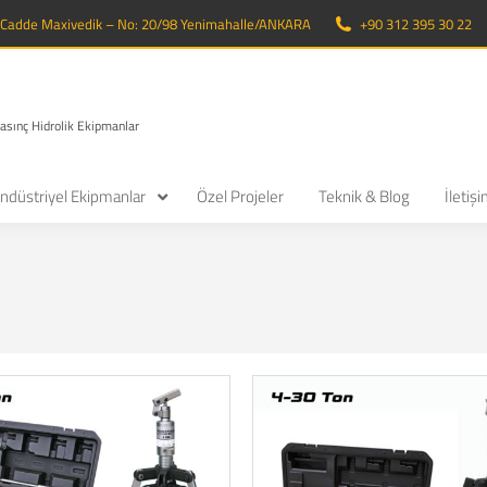
. Cadde Maxivedik – No: 20/98 Yenimahalle/ANKARA
+90 312 395 30 22
Basınç Hidrolik Ekipmanlar
ndüstriyel Ekipmanlar
Özel Projeler
Teknik & Blog
İletiş