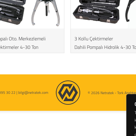
palı Oto. Merkezlemeli
3 Kollu Çektirmeler
ektirmeler 4-30 Ton
Dahili Pompalı Hidrolik 4-30 T
395 30 22 | bilgi@netratek.com
© 2026 Netratek - Tork Anahtarl