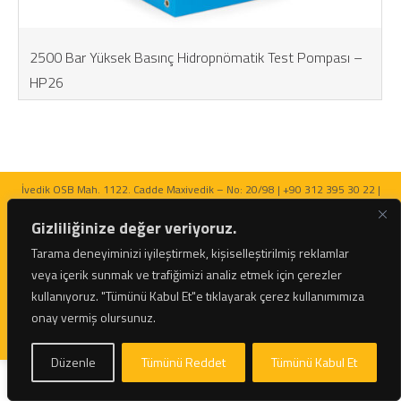
2500 Bar Yüksek Basınç Hidropnömatik Test Pompası –
HP26
İvedik OSB Mah. 1122. Cadde Maxivedik – No: 20/98 | +90 312 395 30 22 |
bilgi@netratek.com
Gizliliğinize değer veriyoruz.
Tarama deneyiminizi iyileştirmek, kişiselleştirilmiş reklamlar
veya içerik sunmak ve trafiğimizi analiz etmek için çerezler
kullanıyoruz.
"Tümünü Kabul Et"e tıklayarak çerez kullanımımıza
© 2026 Netratek - Tork Anahtarları ve Hidrolik Krikolar Tüm Hakları Saklıdır.
onay vermiş olursunuz.
Düzenle
Tümünü Reddet
Tümünü Kabul Et