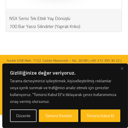
NSX Serisi Tek Etkili Yay Dönüşlü
700 Bar Yassı Silindirler (Yaprak Kriko)
İvedik OSB Mah. 1122. Cadde Maxivedik – No: 20/98 | +90 312 395 30 22 |
bilgi@netratek.com
Gizliliğinize değer veriyoruz.
Tarama deneyiminizi iyileştirmek, kişiselleştirilmiş reklamlar
veya içerik sunmak ve trafiğimizi analiz etmek için çerezler
kullanıyoruz.
"Tümünü Kabul Et"e tıklayarak çerez kullanımımıza
© 2026 Netratek - Tork Anahtarları ve Hidrolik Krikolar Tüm Hakları Saklıdır.
onay vermiş olursunuz.
Düzenle
Tümünü Reddet
Tümünü Kabul Et