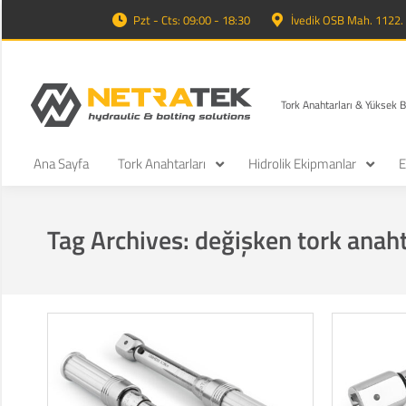
Pzt - Cts: 09:00 - 18:30
İvedik OSB Mah. 1122
Tork Anahtarları & Yüksek 
Ana Sayfa
Tork Anahtarları
Hidrolik Ekipmanlar
E
Tag Archives:
değişken tork anaht