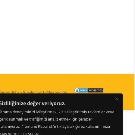
arı ve Hidrolik Krikolar Tüm Hakları Saklıdır.
Gizliliğinize değer veriyoruz.
Tarama deneyiminizi iyileştirmek, kişiselleştirilmiş reklamlar veya
içerik sunmak ve trafiğimizi analiz etmek için çerezler
kullanıyoruz.
"Tümünü Kabul Et"e tıklayarak çerez kullanımımıza
onay vermiş olursunuz.