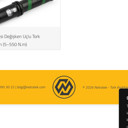
si Değişken Uçlu Tork
rı (5~550 N.m)
395 30 22 | bilgi@netratek.com
© 2026 Netratek - Tork Anahtarl