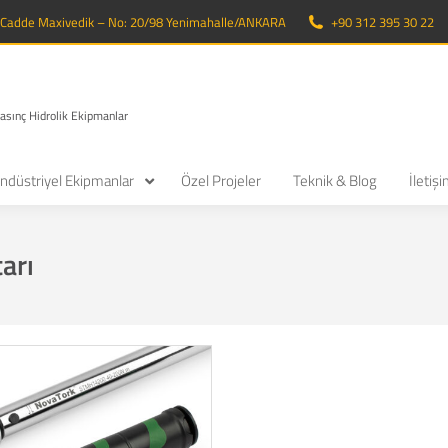
. Cadde Maxivedik – No: 20/98 Yenimahalle/ANKARA
+90 312 395 30 22
Basınç Hidrolik Ekipmanlar
ndüstriyel Ekipmanlar
Özel Projeler
Teknik & Blog
İletiş
arı