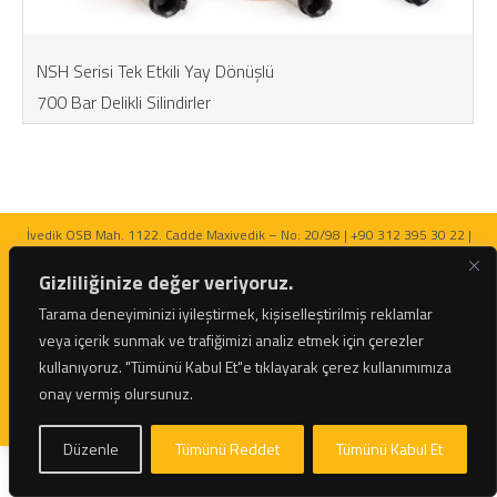
NSH Serisi Tek Etkili Yay Dönüşlü
700 Bar Delikli Silindirler
İvedik OSB Mah. 1122. Cadde Maxivedik – No: 20/98 | +90 312 395 30 22 |
bilgi@netratek.com
Gizliliğinize değer veriyoruz.
Tarama deneyiminizi iyileştirmek, kişiselleştirilmiş reklamlar
veya içerik sunmak ve trafiğimizi analiz etmek için çerezler
kullanıyoruz.
"Tümünü Kabul Et"e tıklayarak çerez kullanımımıza
© 2026 Netratek - Tork Anahtarları ve Hidrolik Krikolar Tüm Hakları Saklıdır.
onay vermiş olursunuz.
Düzenle
Tümünü Reddet
Tümünü Kabul Et