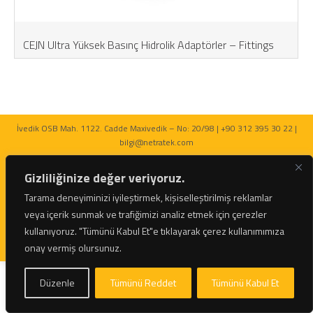
CEJN Ultra Yüksek Basınç Hidrolik Adaptörler – Fittings
İvedik OSB Mah. 1122. Cadde Maxivedik – No: 20/98 | +90 312 395 30 22 |
bilgi@netratek.com
Gizliliğinize değer veriyoruz.
Tarama deneyiminizi iyileştirmek, kişiselleştirilmiş reklamlar
veya içerik sunmak ve trafiğimizi analiz etmek için çerezler
© 2026 Netratek - Tork Anahtarları ve Hidrolik Krikolar Tüm Hakları Saklıdır.
kullanıyoruz.
"Tümünü Kabul Et"e tıklayarak çerez kullanımımıza
onay vermiş olursunuz.
Düzenle
Tümünü Reddet
Tümünü Kabul Et