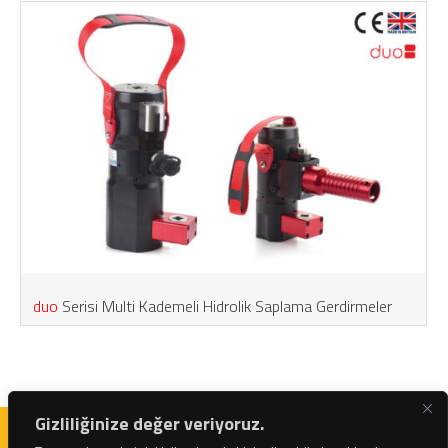
duo
Serisi Multi Kademeli Hidrolik Saplama Gerdirmeler
Gizliliğinize değer veriyoruz.
İvedik OSB Mah. 1122. Cadde Maxivedik – No: 20/98 | +90 312 395 30 22 |
bilgi@netratek.com