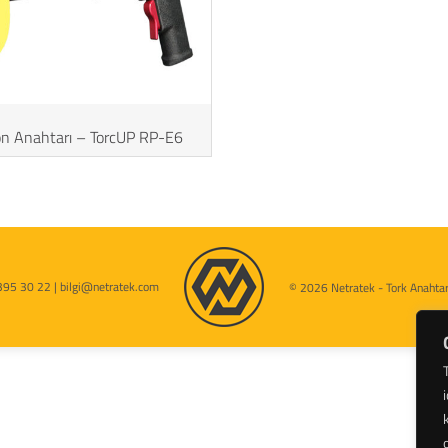
jon Anahtarı – TorcUP RP-E6
395 30 22 | bilgi@netratek.com
© 2026 Netratek - Tork Anahtarl