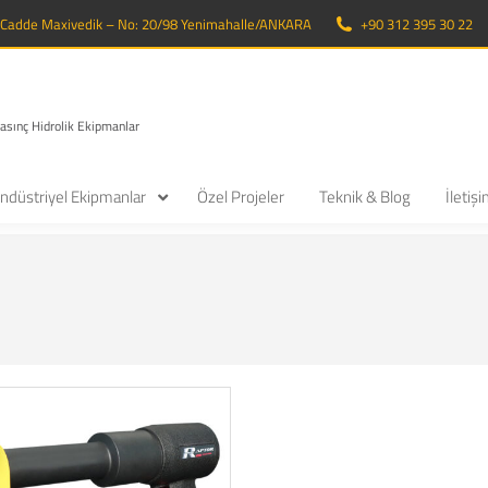
. Cadde Maxivedik – No: 20/98 Yenimahalle/ANKARA
+90 312 395 30 22
Basınç Hidrolik Ekipmanlar
ndüstriyel Ekipmanlar
Özel Projeler
Teknik & Blog
İletiş