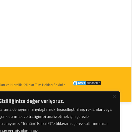
arı ve Hidrolik Krikolar Tüm Hakları Saklıdır.
Gizliliğinize değer veriyoruz.
Tarama deneyiminizi iyileştirmek, kişiselleştirilmiş reklamlar veya
içerik sunmak ve trafiğimizi analiz etmek için çerezler
kullanıyoruz.
"Tümünü Kabul Et"e tıklayarak çerez kullanımımıza
onay vermiş olursunuz.