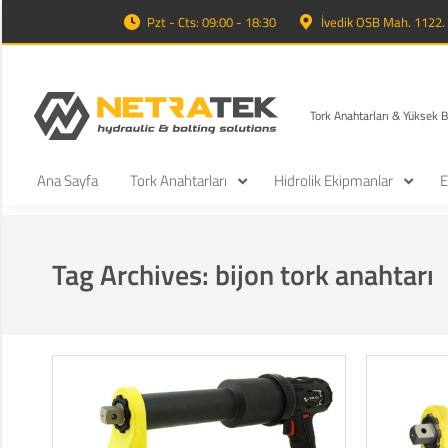
Pzt - Cts: 09:00 - 18:30
İvedik OSB Mah. 1122
Tork Anahtarları & Yüksek 
Ana Sayfa
Tork Anahtarları
Hidrolik Ekipmanlar
E
Tag Archives:
bijon tork anahtarı