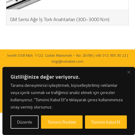
GM Serisi Ağır İş Tork Anahtarları (300~3000 N.m)
İvedik OSB Mah. 1122. Cadde Maxivedik – No: 20/98 | +90 312 395 30 22 |
bilgi@netratek.com
Gizliliğinize değer veriyoruz.
Tarama deneyiminizi iyileştirmek, kişiselleştirilmiş reklamlar
veya içerik sunmak ve trafiğimizi analiz etmek için çerezler
© 2026 Netratek - Tork Anahtarları ve Hidrolik Krikolar Tüm Hakları Saklıdır.
kullanıyoruz.
"Tümünü Kabul Et"e tıklayarak çerez kullanımımıza
onay vermiş olursunuz.
Düzenle
Tümünü Reddet
Tümünü Kabul Et