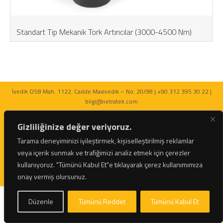
Standart Tip Mekanik Tork Artırıcılar (3000-4500 Nm)
İvedik OSB Mah. 1122. Cadde Maxivedik – No: 20/98 | +90 312 395 30 22 |
bilgi@netratek.com
Gizliliğinize değer veriyoruz.
Tarama deneyiminizi iyileştirmek, kişiselleştirilmiş reklamlar
veya içerik sunmak ve trafiğimizi analiz etmek için çerezler
© 2026 Netratek - Tork Anahtarları ve Hidrolik Krikolar Tüm Hakları Saklıdır.
kullanıyoruz.
"Tümünü Kabul Et"e tıklayarak çerez kullanımımıza
onay vermiş olursunuz.
Düzenle
Tümünü Reddet
Tümünü Kabul Et