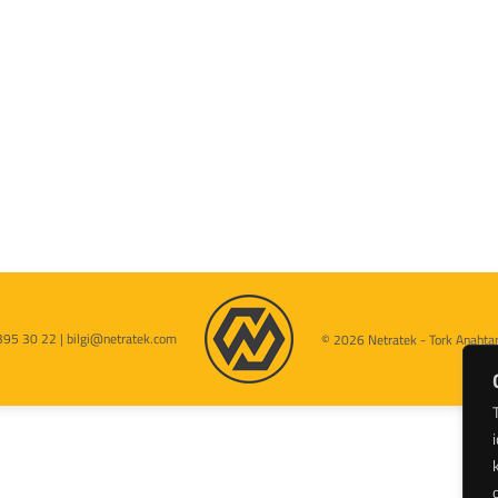
395 30 22 | bilgi@netratek.com
© 2026 Netratek - Tork Anahtarl