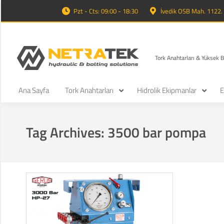
Pzt - Cts: 09:00 - 18:30
İvedik OSB Mah. 1122
Tork Anahtarları & Yüksek 
Ana Sayfa
Tork Anahtarları
Hidrolik Ekipmanlar
E
Tag Archives:
3500 bar pompa