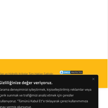
arı ve Hidrolik Krikolar Tüm Hakları Saklıdır.
Gizliliğinize değer veriyoruz.
Tarama deneyiminizi iyileştirmek, kişiselleştirilmiş reklamlar veya
içerik sunmak ve trafiğimizi analiz etmek için çerezler
kullanıyoruz.
"Tümünü Kabul Et"e tıklayarak çerez kullanımımıza
onay vermiş olursunuz.