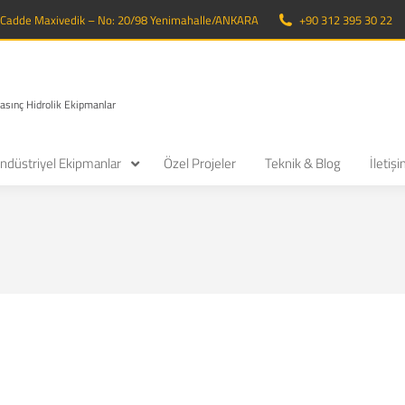
. Cadde Maxivedik – No: 20/98 Yenimahalle/ANKARA
+90 312 395 30 22
Basınç Hidrolik Ekipmanlar
ndüstriyel Ekipmanlar
Özel Projeler
Teknik & Blog
İletiş