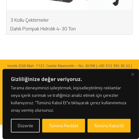
3 Kollu Çektirmeler
Dahili Pompalı Hidrolik 4-30 Ton
İvedik OSB Mah. 1122. Cadde Maxivedik – No: 20/98 | +90 312 395 30 22 |
bilgi@netratek.com
Gizliliğinize değer veriyoruz.
Tarama deneyiminizi iyileştirmek, kişiselleştirilmiş reklamlar
veya içerik sunmak ve trafiğimizi analiz etmek için çerezler
kullanıyoruz.
"Tümünü Kabul Et"e tıklayarak çerez kullanımımıza
© 2026 Netratek - Tork Anahtarları ve Hidrolik Krikolar Tüm Hakları Saklıdır.
onay vermiş olursunuz.
Düzenle
Tümünü Reddet
Tümünü Kabul Et