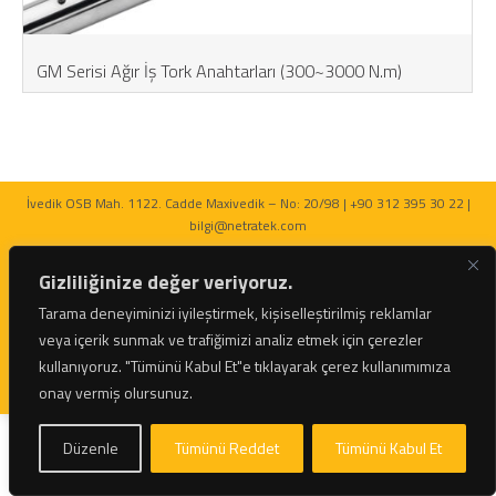
GM Serisi Ağır İş Tork Anahtarları (300~3000 N.m)
İvedik OSB Mah. 1122. Cadde Maxivedik – No: 20/98 | +90 312 395 30 22 |
bilgi@netratek.com
Gizliliğinize değer veriyoruz.
Tarama deneyiminizi iyileştirmek, kişiselleştirilmiş reklamlar
veya içerik sunmak ve trafiğimizi analiz etmek için çerezler
© 2026 Netratek - Tork Anahtarları ve Hidrolik Krikolar Tüm Hakları Saklıdır.
kullanıyoruz.
"Tümünü Kabul Et"e tıklayarak çerez kullanımımıza
onay vermiş olursunuz.
Düzenle
Tümünü Reddet
Tümünü Kabul Et