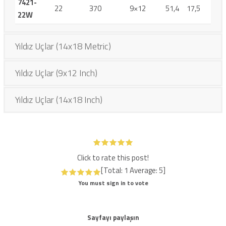
7421-
22
370
9×12
51,4
17,5
35
22W
Yıldız Uçlar (14x18 Metric)
Yıldız Uçlar (9x12 Inch)
Yıldız Uçlar (14x18 Inch)
Click to rate this post!
[Total:
1
Average:
5
]
You must sign in to vote
Sayfayı paylaşın