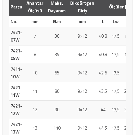
Anahtar
Maks.
Dikdörtgen
Parça
Ölçüler (mm)
Ölçüsü
Dayanım
Giriş
No.
mm
N.m
mm
L
Lw
W
7421-
7
30
9×12
40,8
17,5
19,8
07W
7421-
8
35
9×12
40,8
17,5
19,8
08W
7411-
10
65
9×12
42,6
17,5
20
10W
7421-
11
80
9×12
43,5
17,5
20,2
11W
7421-
12
90
9×12
44
17,5
22,2
12W
7421-
13
110
9×12
44,5
17,5
22,2
13W