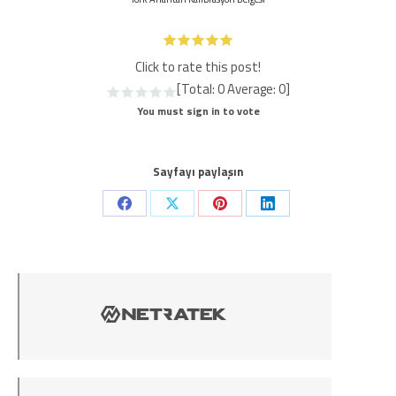
Click to rate this post!
[Total:
0
Average:
0
]
You must sign in to vote
Sayfayı paylaşın
Share
Share
Share
Share
on
on
on
on
Facebook
X
Pinterest
LinkedIn