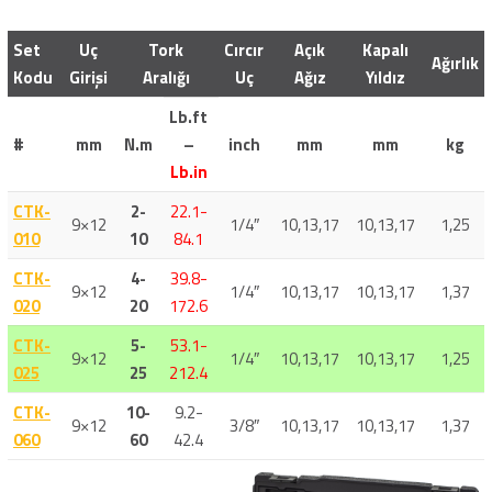
Set
Uç
Tork
Cırcır
Açık
Kapalı
Ağırlık
Kodu
Girişi
Aralığı
Uç
Ağız
Yıldız
Lb.ft
#
mm
N.m
–
inch
mm
mm
kg
Lb.in
CTK-
2-
22.1-
9×12
1/4″
10,13,17
10,13,17
1,25
010
10
84.1
CTK-
4-
39.8-
9×12
1/4″
10,13,17
10,13,17
1,37
020
20
172.6
CTK-
5-
53.1-
9×12
1/4″
10,13,17
10,13,17
1,25
025
25
212.4
CTK-
10-
9.2-
9×12
3/8″
10,13,17
10,13,17
1,37
060
60
42.4