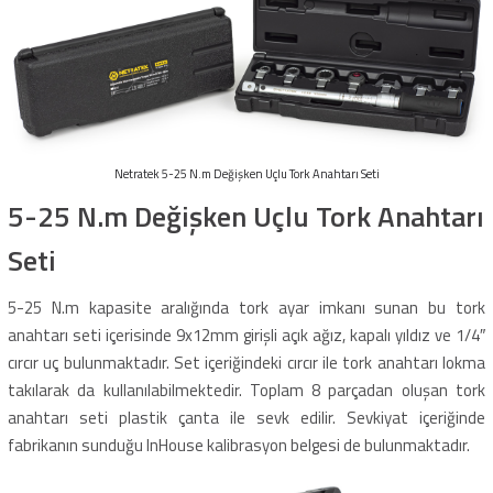
Netratek 5-25 N.m Değişken Uçlu Tork Anahtarı Seti
5-25 N.m Değişken Uçlu Tork Anahtarı
Seti
5-25 N.m kapasite aralığında tork ayar imkanı sunan bu tork
anahtarı seti içerisinde 9x12mm girişli açık ağız, kapalı yıldız ve 1/4″
cırcır uç bulunmaktadır. Set içeriğindeki cırcır ile tork anahtarı lokma
takılarak da kullanılabilmektedir. Toplam 8 parçadan oluşan tork
anahtarı seti plastik çanta ile sevk edilir. Sevkiyat içeriğinde
fabrikanın sunduğu InHouse kalibrasyon belgesi de bulunmaktadır.