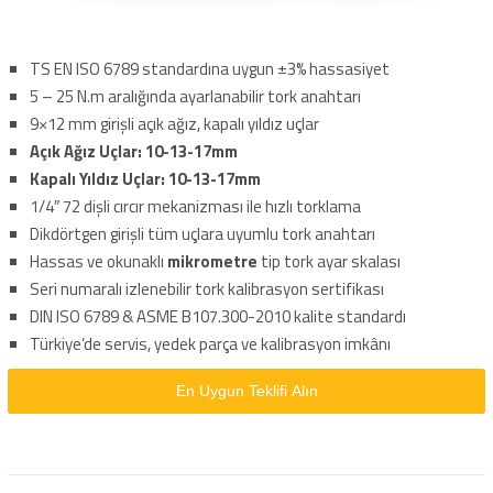
TS EN ISO 6789 standardına uygun ±3% hassasiyet
5 – 25 N.m aralığında ayarlanabilir tork anahtarı
9×12 mm girişli açık ağız, kapalı yıldız uçlar
Açık Ağız Uçlar: 10-13-17mm
Kapalı Yıldız Uçlar: 10-13-17mm
1/4″ 72 dişli cırcır mekanizması ile hızlı torklama
Dikdörtgen girişli tüm uçlara uyumlu tork anahtarı
Hassas ve okunaklı
mikrometre
tip tork ayar skalası
Seri numaralı izlenebilir tork kalibrasyon sertifikası
DIN ISO 6789 & ASME B107.300-2010 kalite standardı
Türkiye’de servis, yedek parça ve kalibrasyon imkânı
En Uygun Teklifi Alın