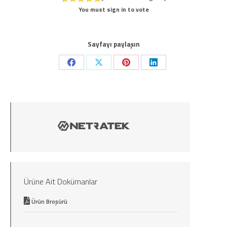
You must sign in to vote
Sayfayı paylaşın
Share
Share
Share
Share
on
on
on
on
Facebook
X
Pinterest
LinkedIn
Ürüne Ait Dokümanlar
Ürün Broşürü