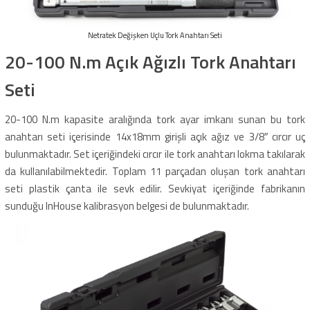
Netratek Değişken Uçlu Tork Anahtarı Seti
20-100 N.m Açık Ağızlı Tork Anahtarı
Seti
20-100 N.m kapasite aralığında tork ayar imkanı sunan bu tork
anahtarı seti içerisinde 14x18mm girişli açık ağız ve 3/8″ cırcır uç
bulunmaktadır. Set içeriğindeki cırcır ile tork anahtarı lokma takılarak
da kullanılabilmektedir. Toplam 11 parçadan oluşan tork anahtarı
seti plastik çanta ile sevk edilir. Sevkiyat içeriğinde fabrikanın
sunduğu InHouse kalibrasyon belgesi de bulunmaktadır.