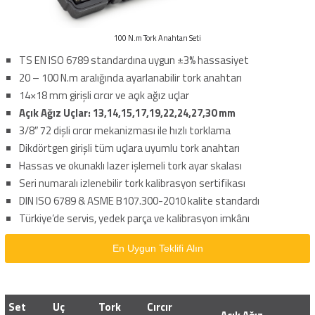
100 N.m Tork Anahtarı Seti
TS EN ISO 6789 standardına uygun ±3% hassasiyet
20 – 100 N.m aralığında ayarlanabilir tork anahtarı
14×18 mm girişli cırcır ve açık ağız uçlar
Açık Ağız Uçlar: 13,14,15,17,19,22,24,27,30 mm
3/8″ 72 dişli cırcır mekanizması ile hızlı torklama
Dikdörtgen girişli tüm uçlara uyumlu tork anahtarı
Hassas ve okunaklı lazer işlemeli tork ayar skalası
Seri numaralı izlenebilir tork kalibrasyon sertifikası
DIN ISO 6789 & ASME B107.300-2010 kalite standardı
Türkiye’de servis, yedek parça ve kalibrasyon imkânı
En Uygun Teklifi Alın
Set
Uç
Tork
Cırcır