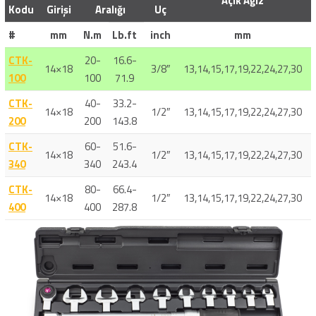
Açık Ağız
Kodu
Girişi
Aralığı
Uç
#
mm
N.m
Lb.ft
inch
mm
CTK-
20-
16.6-
14×18
3/8″
13,14,15,17,19,22,24,27,30
100
100
71.9
CTK-
40-
33.2-
14×18
1/2″
13,14,15,17,19,22,24,27,30
200
200
143.8
CTK-
60-
51.6-
14×18
1/2″
13,14,15,17,19,22,24,27,30
340
340
243.4
CTK-
80-
66.4-
14×18
1/2″
13,14,15,17,19,22,24,27,30
400
400
287.8